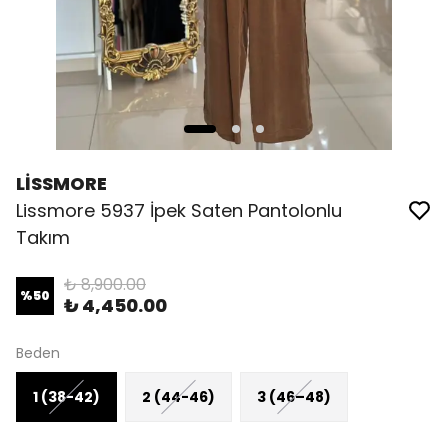
LİSSMORE
Lissmore 5937 İpek Saten Pantolonlu
Takım
₺ 8,900.00
%
50
₺ 4,450.00
Beden
1 (38-42)
2 (44-46)
3 (46–48)