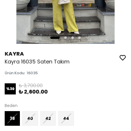
KAYRA
Kayra 16035 Saten Takım
Ürün Kodu
:
16035
₺ 3,700.00
%
30
₺ 2,600.00
Beden
38
40
42
44