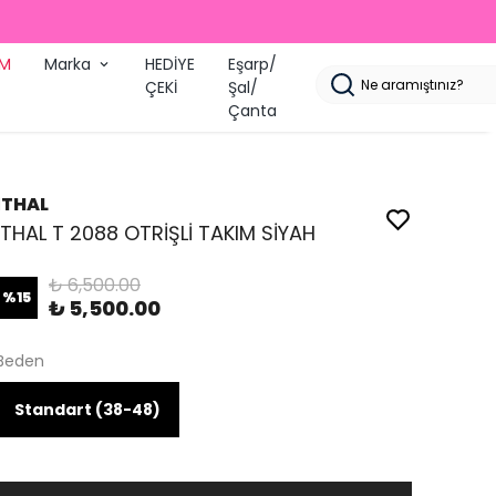
İM
Marka
HEDİYE
Eşarp/
ÇEKİ
Şal/
Çanta
İTHAL
İTHAL T 2088 OTRİŞLİ TAKIM SİYAH
₺ 6,500.00
%
15
₺ 5,500.00
Beden
Standart (38-48)