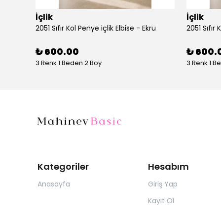
İçlik
İçlik
AYŞE AKAY 1014 UZUN KOLLU PENYE - Vizon
2051 Sıfır Kol Penye içlik Elbise - Ekru
2051 Sıfır 
₺ 600.00
₺ 600.
3 Renk 1 Beden 2 Boy
3 Renk 1 B
Kategoriler
Hesabım
Anasayfa
Giriş Yap
Kayıt Ol