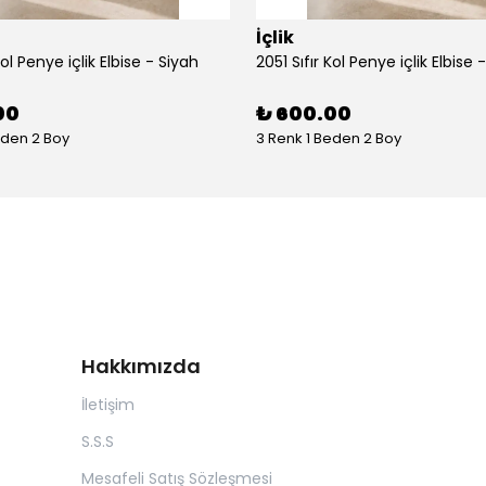
İçlik
Kol Penye içlik Elbise - Siyah
2051 Sıfır Kol Penye içlik Elbise 
00
₺ 600.00
eden 2 Boy
3 Renk 1 Beden 2 Boy
Hakkımızda
İletişim
S.S.S
Mesafeli Satış Sözleşmesi