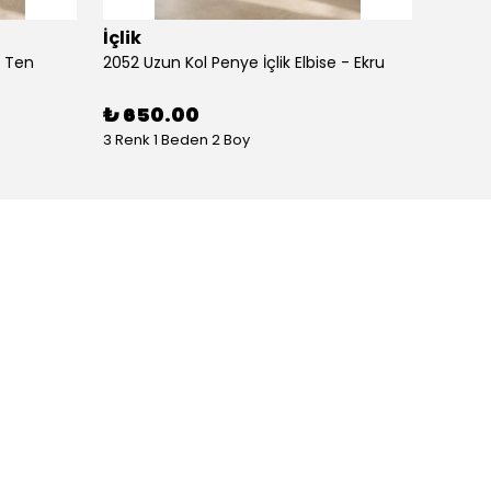
İçlik
İçlik
- Ten
2052 Uzun Kol Penye İçlik Elbise - Ekru
2052 Uz
₺ 650.00
₺ 65
3 Renk 1 Beden 2 Boy
3 Renk 