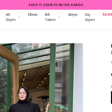
2000 TL ÜZERI ÜCRETSIZ K
Alt
Elbise
İkili
Abiye
Dış
İNDİR
Giyim
Takım
Giyim