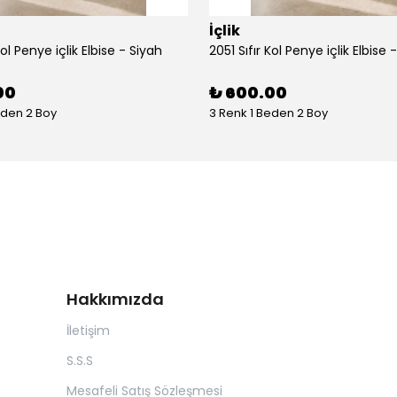
İçlik
Kol Penye içlik Elbise - Siyah
2051 Sıfır Kol Penye içlik Elbise 
00
₺ 600.00
eden 2 Boy
3 Renk 1 Beden 2 Boy
Hakkımızda
İletişim
S.S.S
Mesafeli Satış Sözleşmesi