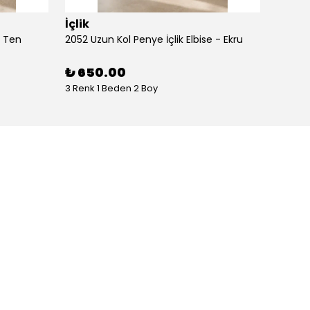
İçlik
İçlik
- Ten
2052 Uzun Kol Penye İçlik Elbise - Ekru
2052 Uz
₺ 650.00
₺ 65
3 Renk 1 Beden 2 Boy
3 Renk 