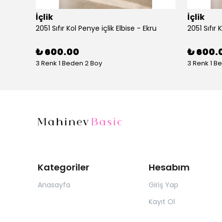
İçlik
İçlik
AYŞE AKAY 1016 ÖNÜ KUPRA OYSHO ETEKLİ TAKIM
2051 Sıfır Kol Penye içlik Elbise - Ekru
2051 Sıfır 
₺ 600.00
₺ 600.
3 Renk 1 Beden 2 Boy
3 Renk 1 B
Kategoriler
Hesabım
Anasayfa
Giriş Yap
Kayıt Ol