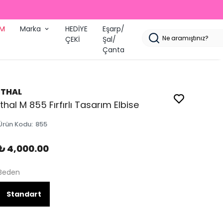
ARGO
İM
Marka
HEDİYE
Eşarp/
ÇEKİ
Şal/
Çanta
İTHAL
İthal M 855 Fırfırlı Tasarım Elbise
Ürün Kodu
:
855
₺ 4,000.00
Beden
Standart