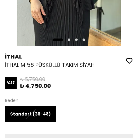
İTHAL
İTHAL M 56 PÜSKÜLLÜ TAKIM SİYAH
₺ 5,750.00
%
17
₺ 4,750.00
Beden
Standart (36-48)