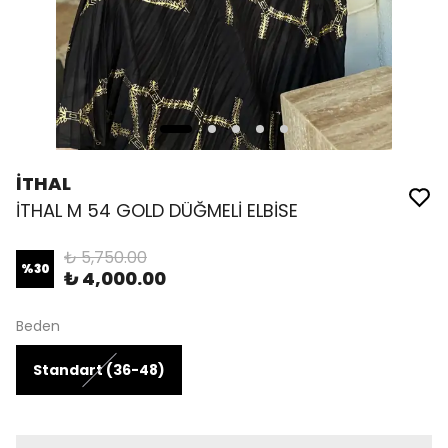
İTHAL
İTHAL M 54 GOLD DÜĞMELİ ELBİSE
₺ 5,750.00
%
30
₺ 4,000.00
Beden
Standart (36-48)