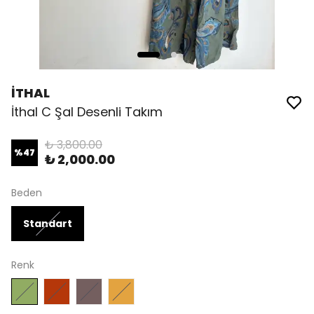
İTHAL
İthal C Şal Desenli Takım
₺ 3,800.00
%
47
₺ 2,000.00
Beden
Standart
Renk