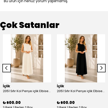
Bu ürün için henüz yorum yapılmamış.
Çok Satanlar
İçlik
İçlik
2051 Sıfır Kol Penye içlik Elbise - Ekru
2051 Sıfır Kol Penye içlik Elbise - Siyah
₺ 600.00
₺ 600.00
3 Renk 1 Beden 2 Boy
3 Renk 1 Beden 2 Boy