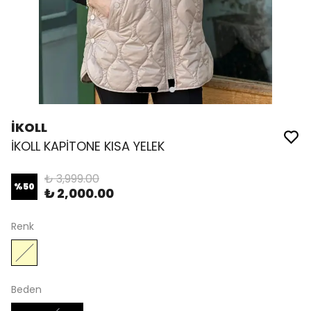
İKOLL
İKOLL KAPİTONE KISA YELEK
₺ 3,999.00
%
50
₺ 2,000.00
Renk
Beden