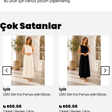
Bu ürün için henüz yorum yapılmamış.
Çok Satanlar
İçlik
İçlik
2051 Sıfır Kol Penye içlik Elbise - Ekru
2051 Sıfır Kol Penye içlik Elbise - Siyah
₺ 600.00
₺ 600.00
3 Renk 1 Beden 2 Boy
3 Renk 1 Beden 2 Boy