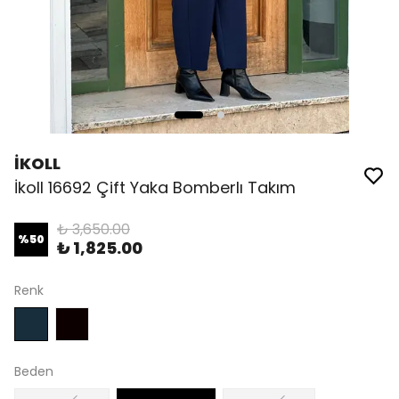
İKOLL
İkoll 16692 Çift Yaka Bomberlı Takım
₺ 3,650.00
%
50
₺ 1,825.00
Renk
Beden