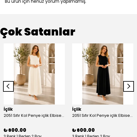
Bu ürün için henüz yorum yapılmamış.
Çok Satanlar
İçlik
İçlik
2051 Sıfır Kol Penye içlik Elbise - Ekru
2051 Sıfır Kol Penye içlik Elbise - Siyah
₺ 600.00
₺ 600.00
3 Renk 1 Beden 2 Boy
3 Renk 1 Beden 2 Boy