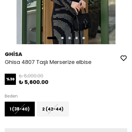
GHİSA
Ghisa 4807 Taşlı Merserize elbise
₺ 8,000.00
%
30
₺ 5,600.00
Beden
1 (38-40)
2 (42-44)