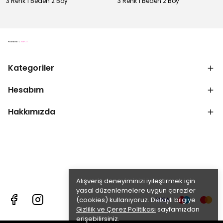
3 Renk 1 Beden 2 Boy
3 Renk 1 Beden 2 Boy
Kategoriler
Hesabım
Hakkımızda
Alışveriş deneyiminizi iyileştirmek için
yasal düzenlemelere uygun çerezler
(cookies) kullanıyoruz. Detaylı bilgiye
Gizlilik ve Çerez Politikası
sayfamızdan
erişebilirsiniz.