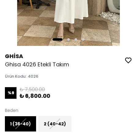
GHİSA
Ghisa 4026 Etekli Takım
Ürün Kodu
:
4026
₺ 7,500.00
%
9
₺ 6,800.00
Beden
1 (36-40)
2 (40-42)