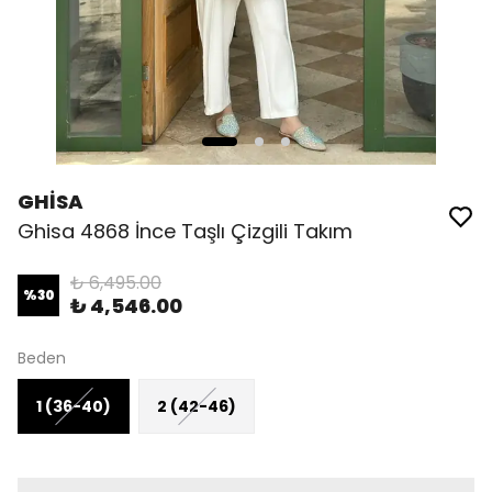
GHİSA
Ghisa 4868 İnce Taşlı Çizgili Takım
₺ 6,495.00
%
30
₺ 4,546.00
Beden
1 (36-40)
2 (42-46)