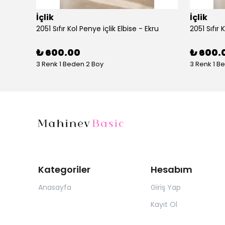
İçlik
İçlik
2051 Sıfır Kol Penye içlik Elbise - Ekru
2051 Sıfır 
₺ 600.00
₺ 600.
3 Renk 1 Beden 2 Boy
3 Renk 1 B
Kategoriler
Hesabım
Anasayfa
Giriş Yap
Kayıt Ol