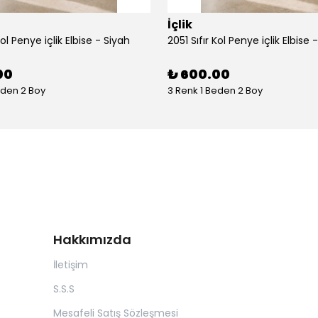
İçlik
Kol Penye içlik Elbise - Siyah
2051 Sıfır Kol Penye içlik Elbise 
00
₺ 600.00
eden 2 Boy
3 Renk 1 Beden 2 Boy
Hakkımızda
İletişim
S.S.S
Mesafeli Satış Sözleşmesi