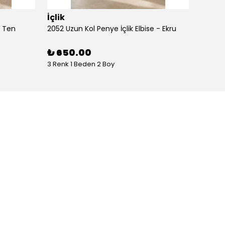
İçlik
İçlik
- Ten
2052 Uzun Kol Penye İçlik Elbise - Ekru
2052 Uz
₺ 650.00
₺ 65
3 Renk 1 Beden 2 Boy
3 Renk 