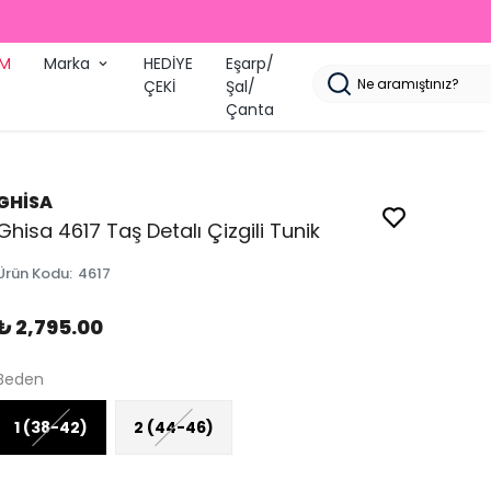
2000 TL ÜZERI ÜCRETSIZ KAR
İM
Marka
HEDİYE
Eşarp/
ÇEKİ
Şal/
Çanta
GHİSA
Ghisa 4617 Taş Detalı Çizgili Tunik
Ürün Kodu
:
4617
₺ 2,795.00
Beden
1 (38-42)
2 (44-46)