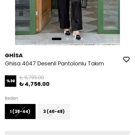
GHİSA
Ghisa 4047 Desenli Pantolonlu Takım
₺ 6,795.00
%
30
₺ 4,756.00
Beden
1 (38-44)
3 (46-48)