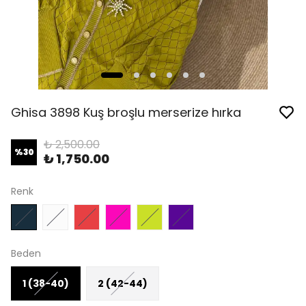
Ghisa 3898 Kuş broşlu merserize hırka
₺ 2,500.00
%
30
₺ 1,750.00
Renk
Beden
1 (38-40)
2 (42-44)