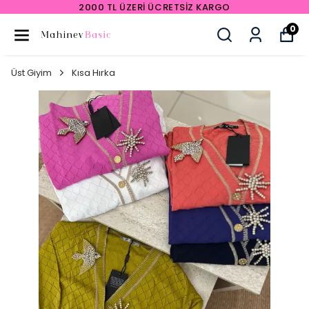
2000 TL ÜZERI ÜCRETSIZ KARGO
0
Üst Giyim
Kısa Hırka