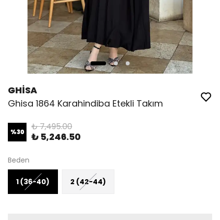
GHİSA
Ghisa 1864 Karahindiba Etekli Takım
₺ 7,495.00
%
30
₺ 5,246.50
Beden
1 (36-40)
2 (42-44)