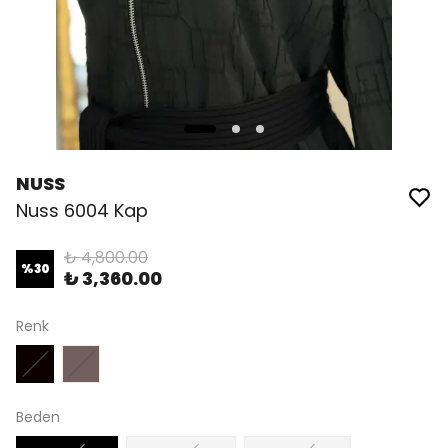
NUSS
Nuss 6004 Kap
₺ 4,800.00
%
30
₺ 3,360.00
Renk
Beden