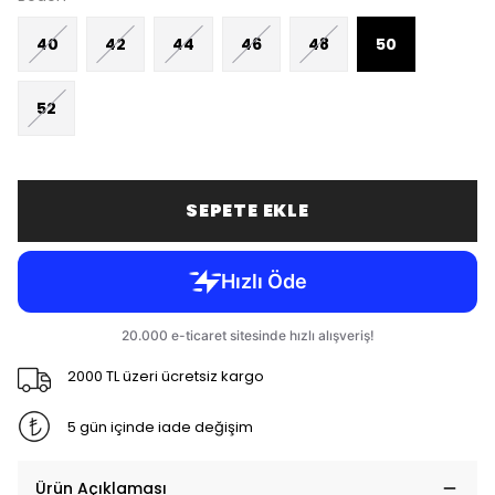
40
42
44
46
48
50
52
SEPETE EKLE
2000 TL üzeri ücretsiz kargo
5 gün içinde iade değişim
Ürün Açıklaması