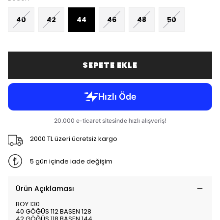
40
42
44
46
48
50
SEPETE EKLE
2000 TL üzeri ücretsiz kargo
5 gün içinde iade değişim
Ürün Açıklaması
BOY 130
40 GÖĞÜS 112 BASEN 128
42 GÖĞÜS 118 BASEN 144