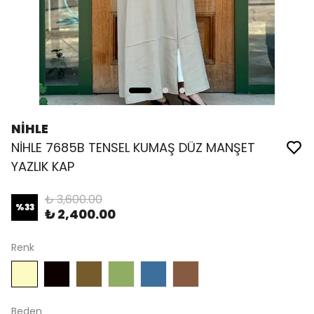
NİHLE
NİHLE 7685B TENSEL KUMAŞ DÜZ MANŞET
YAZLIK KAP
₺ 3,600.00
%
33
₺ 2,400.00
Renk
Beden