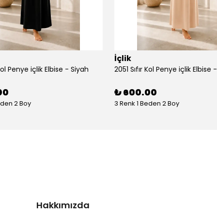
İçlik
Kol Penye içlik Elbise - Siyah
2051 Sıfır Kol Penye içlik Elbise 
00
₺ 600.00
eden 2 Boy
3 Renk 1 Beden 2 Boy
Hakkımızda