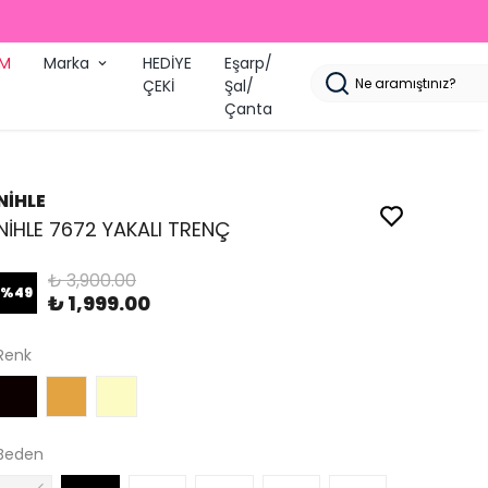
İM
Marka
HEDİYE
Eşarp/
ÇEKİ
Şal/
Çanta
NİHLE
NİHLE 7672 YAKALI TRENÇ
₺ 3,900.00
%
49
₺ 1,999.00
Renk
Beden