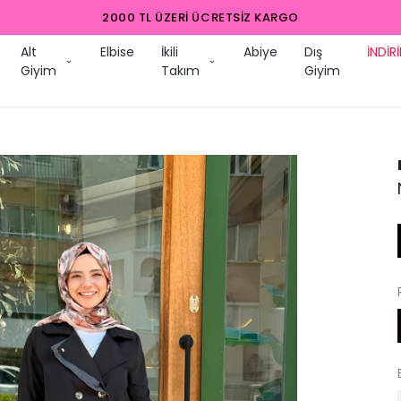
2000 TL ÜZERI ÜCRETSIZ KARGO
Alt
Elbise
İkili
Abiye
Dış
İNDİR
Giyim
Takım
Giyim