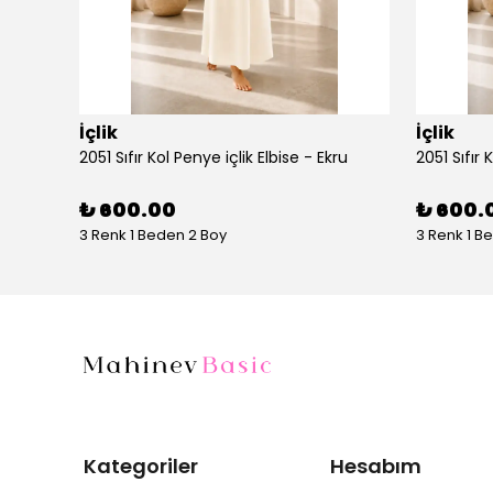
İçlik
İçlik
AYŞE AKAY 1016 ÖNÜ KUPRA OYSHO ETEKLİ TAKIM
2051 Sıfır Kol Penye içlik Elbise - Ekru
2051 Sıfır 
₺ 600.00
₺ 600.
3 Renk 1 Beden 2 Boy
3 Renk 1 B
Kategoriler
Hesabım