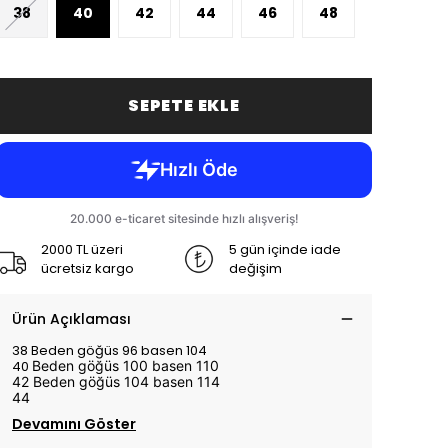
38
40
42
44
46
48
SEPETE EKLE
2000 TL üzeri
5 gün içinde iade
ücretsiz kargo
değişim
Ürün Açıklaması
38 Beden göğüs 96 basen 104
40
Beden göğüs 100 basen 110
42
Beden göğüs 104 basen 114
44
Devamını Göster