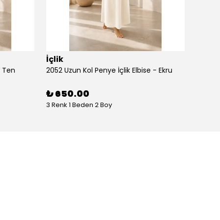
İçlik
İçlik
- Ten
2052 Uzun Kol Penye İçlik Elbise - Ekru
2052 Uz
₺ 650.00
₺ 65
3 Renk 1 Beden 2 Boy
3 Renk 