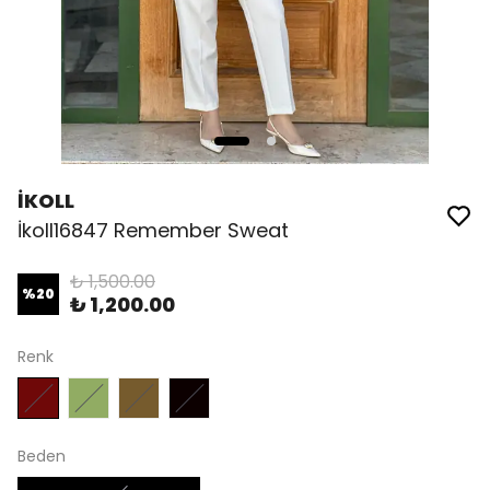
İKOLL
İkoll16847 Remember Sweat
₺ 1,500.00
%
20
₺ 1,200.00
Renk
Beden