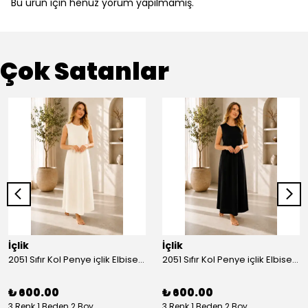
Bu ürün için henüz yorum yapılmamış.
Çok Satanlar
İçlik
İçlik
2051 Sıfır Kol Penye içlik Elbise - Ekru
2051 Sıfır Kol Penye içlik Elbise - Siyah
₺ 600.00
₺ 600.00
3 Renk 1 Beden 2 Boy
3 Renk 1 Beden 2 Boy