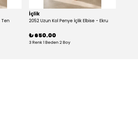
İçlik
İçlik
- Ten
2052 Uzun Kol Penye İçlik Elbise - Ekru
2052 Uz
₺ 650.00
₺ 65
3 Renk 1 Beden 2 Boy
3 Renk 