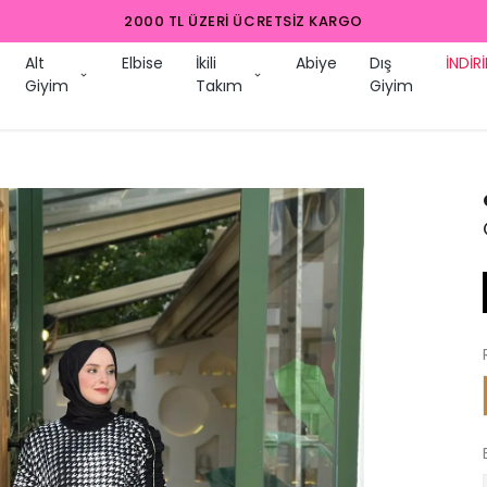
2000 TL ÜZERI ÜCRETSIZ KARGO
Alt
Elbise
İkili
Abiye
Dış
İNDİR
Giyim
Takım
Giyim