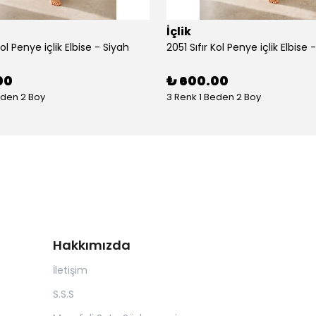
İçlik
Kol Penye içlik Elbise - Siyah
2051 Sıfır Kol Penye içlik Elbise 
00
₺ 600.00
eden 2 Boy
3 Renk 1 Beden 2 Boy
Hakkımızda
İletişim
S.S.S