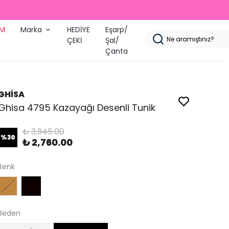
İM
Marka
HEDİYE
Eşarp/
ÇEKİ
Şal/
Çanta
GHİSA
Ghisa 4795 Kazayağı Desenli Tunik
₺ 3,945.00
%
30
₺ 2,760.00
Renk
Beden