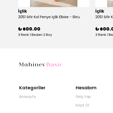
İçlik
İçlik
AYŞE AKAY 1014 UZUN KOLLU PENYE - Vizon
2051 Sıfır Kol Penye içlik Elbise - Ekru
2051 Sıfır 
₺ 600.00
₺ 600.
3 Renk 1 Beden 2 Boy
3 Renk 1 B
Kategoriler
Hesabım
Anasayfa
Giriş Yap
Kayıt Ol