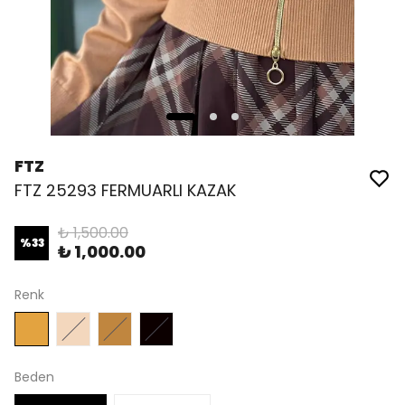
FTZ
FTZ 25293 FERMUARLI KAZAK
₺ 1,500.00
%
33
₺ 1,000.00
Renk
Beden