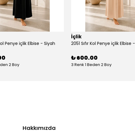
İçlik
Kol Penye içlik Elbise - Siyah
2051 Sıfır Kol Penye içlik Elbise 
00
₺ 600.00
eden 2 Boy
3 Renk 1 Beden 2 Boy
Hakkımızda