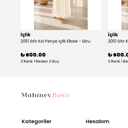
İçlik
İçlik
AYŞE AKAY 1014 UZUN KOLLU PENYE - Vizon
2051 Sıfır Kol Penye içlik Elbise - Ekru
2051 Sıfır 
₺ 600.00
₺ 600.
3 Renk 1 Beden 2 Boy
3 Renk 1 B
Kategoriler
Hesabım