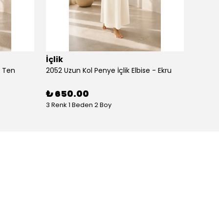
İçlik
İçlik
- Ten
2052 Uzun Kol Penye İçlik Elbise - Ekru
2052 Uz
₺ 650.00
₺ 65
3 Renk 1 Beden 2 Boy
3 Renk 