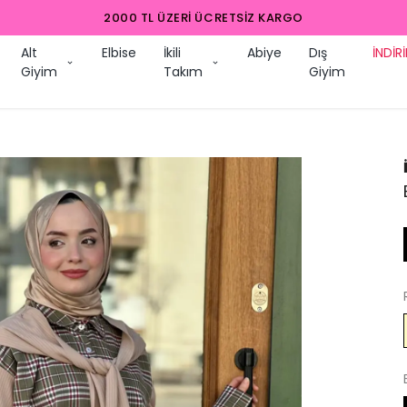
2000 TL ÜZERI ÜCRETSIZ KARGO
Alt
Elbise
İkili
Abiye
Dış
İNDİR
Giyim
Takım
Giyim