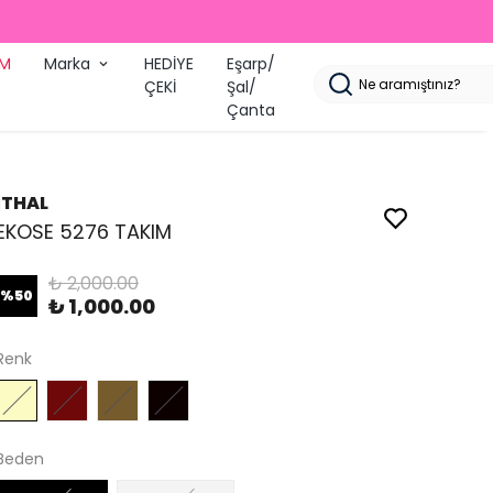
İM
Marka
HEDİYE
Eşarp/
ÇEKİ
Şal/
Çanta
İTHAL
EKOSE 5276 TAKIM
₺ 2,000.00
%
50
₺ 1,000.00
Renk
Beden