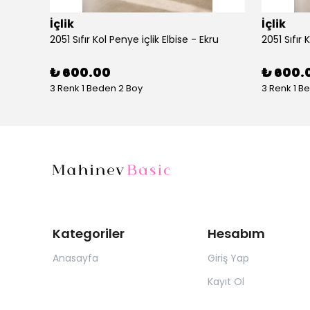
İçlik
İçlik
AYŞE AKAY 1016 ÖNÜ KUPRA OYSHO ETEKLİ TAKIM
2051 Sıfır Kol Penye içlik Elbise - Ekru
2051 Sıfır 
₺ 600.00
₺ 600.
3 Renk 1 Beden 2 Boy
3 Renk 1 B
Kategoriler
Hesabım
Anasayfa
Giriş Yap
Kayıt Ol