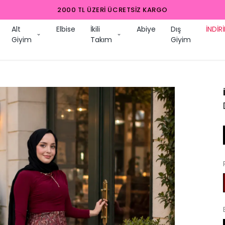
2000 TL ÜZERI ÜCRETSIZ KARGO
Alt
Elbise
İkili
Abiye
Dış
İNDİR
Giyim
Takım
Giyim