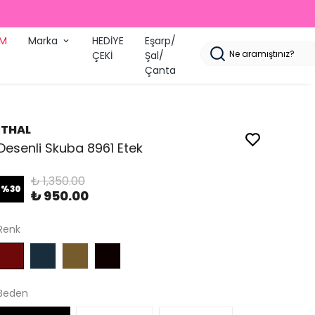
İM
Marka
HEDİYE
Eşarp/
ÇEKİ
Şal/
Çanta
İTHAL
Desenli Skuba 8961 Etek
₺ 1,350.00
%
30
₺ 950.00
Renk
Beden