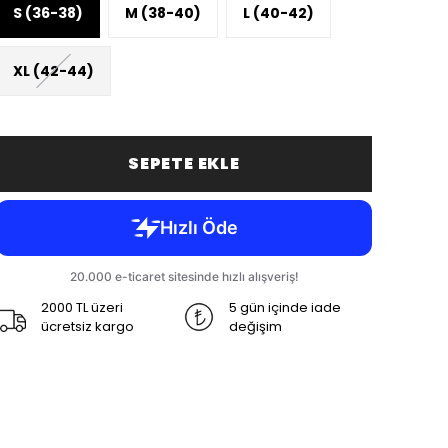
S (36-38)
M (38-40)
L (40-42)
XL (42-44)
SEPETE EKLE
2000 TL üzeri
5 gün içinde iade
ücretsiz kargo
değişim