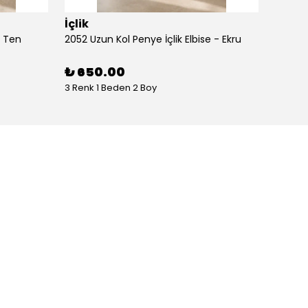
İçlik
İçlik
- Ten
2052 Uzun Kol Penye İçlik Elbise - Ekru
2052 Uz
₺ 650.00
₺ 65
3 Renk 1 Beden 2 Boy
3 Renk 