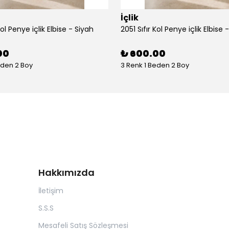
İçlik
Kol Penye içlik Elbise - Siyah
2051 Sıfır Kol Penye içlik Elbise 
00
₺ 600.00
eden 2 Boy
3 Renk 1 Beden 2 Boy
Hakkımızda
İletişim
S.S.S
Mesafeli Satış Sözleşmesi