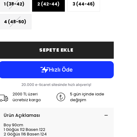
1 (38-42)
2 (42-44)
3 (44-46)
4 (48-50)
SEPETE EKLE
2000 TL üzeri
5 gün içinde iade
ücretsiz kargo
değişim
Ürün Açıklaması
Boy 90cm
1 Göğüs 112 Basen 122
2 Göğüs 116 Basen 124