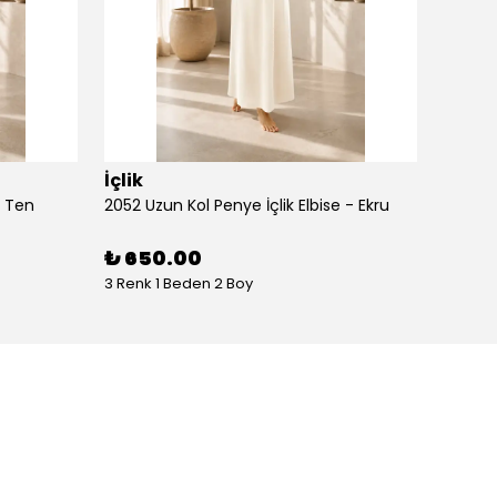
İçlik
İçlik
- Ten
2052 Uzun Kol Penye İçlik Elbise - Ekru
2052 Uz
₺ 650.00
₺ 65
3 Renk 1 Beden 2 Boy
3 Renk 