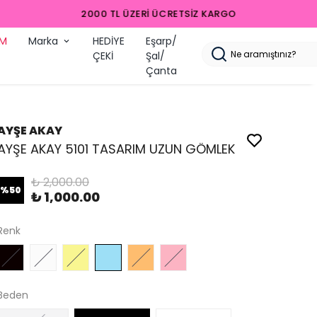
İM
Marka
HEDİYE
Eşarp/
ÇEKİ
Şal/
Çanta
AYŞE AKAY
AYŞE AKAY 5101 TASARIM UZUN GÖMLEK
₺ 2,000.00
%
50
₺ 1,000.00
Renk
Beden