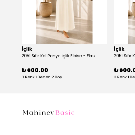
İçlik
İçlik
2051 Sıfır Kol Penye içlik Elbise - Ekru
2051 Sıfır 
₺ 600.00
₺ 600.
3 Renk 1 Beden 2 Boy
3 Renk 1 B