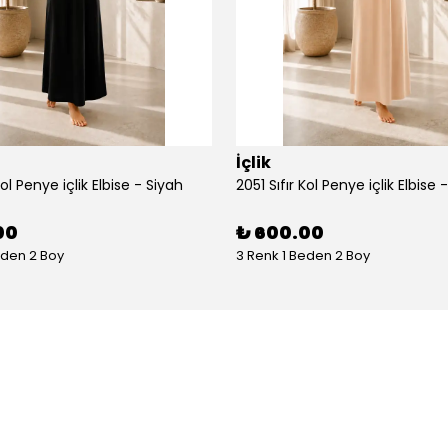
İçlik
Kol Penye içlik Elbise - Siyah
2051 Sıfır Kol Penye içlik Elbise 
00
₺ 600.00
eden 2 Boy
3 Renk 1 Beden 2 Boy