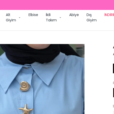
2000 TL ÜZERI ÜCRETSIZ KARGO
Alt
Elbise
İkili
Abiye
Dış
İNDİR
Giyim
Takım
Giyim