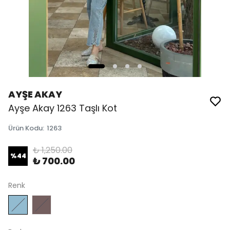
AYŞE AKAY
Ayşe Akay 1263 Taşlı Kot
Ürün Kodu
:
1263
₺ 1,250.00
%
44
₺ 700.00
Renk