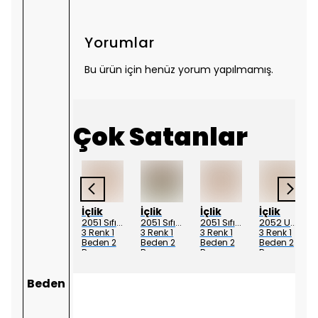
Yorumlar
Bu ürün için henüz yorum yapılmamış.
Çok Satanlar
Ayşe Akay
İçlik
İçlik
İçlik
İçlik
AYŞE AKAY 1014 UZUN KOLLU PENYE - Vizon
2051 Sıfır Kol Penye içlik Elbise - Ekru
2051 Sıfır Kol Penye içlik Elbise - Siyah
2051 Sıfır Kol Penye içlik Elbise - Ten
2052 Uzun Kol Penye İçlik Elbise - Ekru
7 Renk 5
3 Renk 1
3 Renk 1
3 Renk 1
3 Renk 1
Beden
Beden 2
Beden 2
Beden 2
Beden 2
Boy
Boy
Boy
Boy
Beden