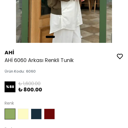
AHİ
AHİ 6060 Arkası Renkli Tunik
Ürün Kodu
:
6060
₺ 1,600.00
%
50
₺ 800.00
Renk