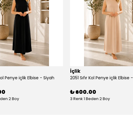
İçlik
Kol Penye içlik Elbise - Siyah
2051 Sıfır Kol Penye içlik Elbise 
00
₺ 600.00
eden 2 Boy
3 Renk 1 Beden 2 Boy