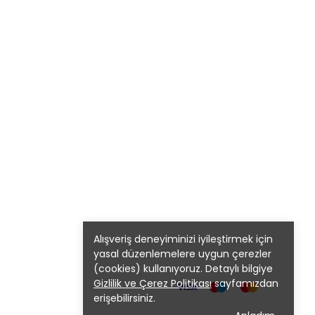
Alışveriş deneyiminizi iyileştirmek için
yasal düzenlemelere uygun çerezler
(cookies) kullanıyoruz. Detaylı bilgiye
Gizlilik ve Çerez Politikası
sayfamızdan
erişebilirsiniz.