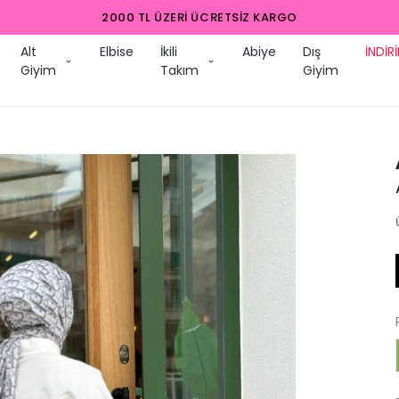
2000 TL ÜZERI ÜCRETSIZ K
Alt
Elbise
İkili
Abiye
Dış
İNDİR
Giyim
Takım
Giyim