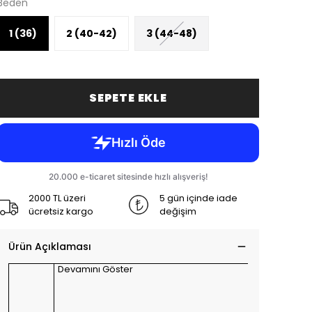
Beden
1 (36)
2 (40-42)
3 (44-48)
SEPETE EKLE
2000 TL üzeri
5 gün içinde iade
ücretsiz kargo
değişim
Ürün Açıklaması
Devamını Göster