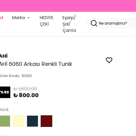
ARGO
İM
Marka
HEDİYE
Eşarp/
ÇEKİ
Şal/
Çanta
AHİ
AHİ 6060 Arkası Renkli Tunik
Ürün Kodu
:
6060
₺ 1,600.00
%
50
₺ 800.00
Renk