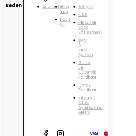
Beden
Anasayfa
Giriş
İletişim
Yap
S.S.S
Kayıt
Mesafeli
Ol
Satış
Sözleşmesi
iptal
&
İade
Şartları
Gizlilik
ve
Güvenlik
Politikası
Çerez
Politikası
İnternet
Sitesi
Aydınlatma
Metni