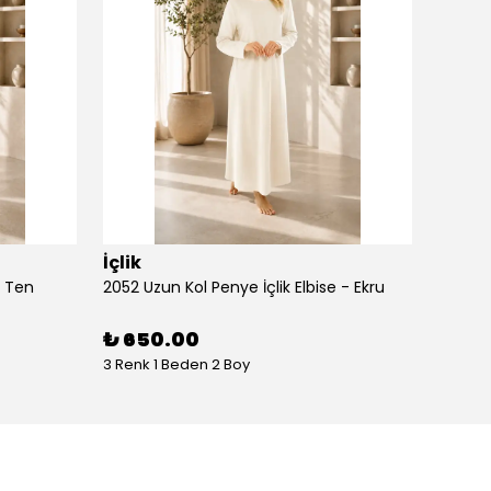
İçlik
İçlik
- Ten
2052 Uzun Kol Penye İçlik Elbise - Ekru
2052 Uz
₺ 650.00
₺ 65
3 Renk 1 Beden 2 Boy
3 Renk 