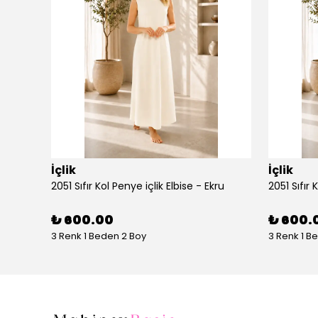
İçlik
İçlik
2051 Sıfır Kol Penye içlik Elbise - Ekru
2051 Sıfır 
₺ 600.00
₺ 600.
3 Renk 1 Beden 2 Boy
3 Renk 1 B