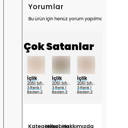
Yorumlar
Bu ürün için henüz yorum yapılmamış.
Çok Satanlar
Ayşe Akay
İçlik
İçlik
İçlik
İçlik
Ayşe Akay 1281 Taşlı Kot
2051 Sıfır Kol Penye içlik Elbise - Ekru
2051 Sıfır Kol Penye içlik Elbise - Siyah
2051 Sıfır Kol Penye içlik Elbise - Ten
2052 Uzun Kol Penye İçlik Elbise - Ekru
4 Beden
3 Renk 1
3 Renk 1
3 Renk 1
3 Renk 1
Beden 2
Beden 2
Beden 2
Beden 2
Boy
Boy
Boy
Boy
Kategoriler
Hesabım
Hakkımızda