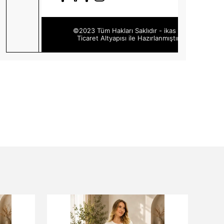
©2023 Tüm Hakları Saklıdır - ikas E-
Ticaret
Altyapısı ile Hazırlanmıştır.