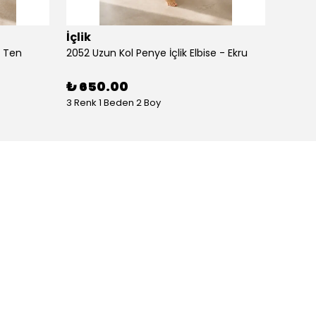
İçlik
İçlik
- Ten
2052 Uzun Kol Penye İçlik Elbise - Ekru
2052 Uz
₺ 650.00
₺ 65
3 Renk 1 Beden 2 Boy
3 Renk 