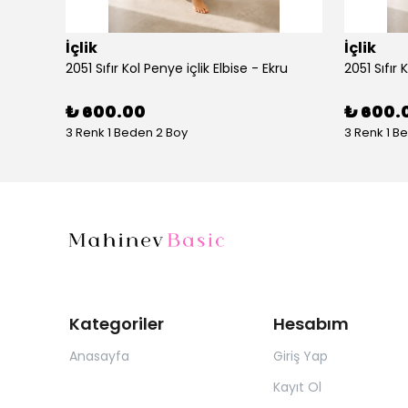
İçlik
İçlik
AYŞE AKAY 1014 UZUN KOLLU PENYE - Vizon
2051 Sıfır Kol Penye içlik Elbise - Ekru
2051 Sıfır 
₺ 600.00
₺ 600.
3 Renk 1 Beden 2 Boy
3 Renk 1 B
Kategoriler
Hesabım
Anasayfa
Giriş Yap
Kayıt Ol