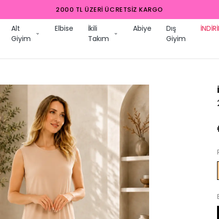
2000 TL ÜZERI ÜCRETSIZ KARGO
Alt
Elbise
İkili
Abiye
Dış
İNDİR
Giyim
Takım
Giyim