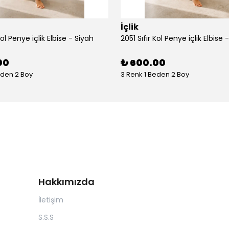
İçlik
Kol Penye içlik Elbise - Siyah
2051 Sıfır Kol Penye içlik Elbise 
00
₺ 600.00
eden 2 Boy
3 Renk 1 Beden 2 Boy
Hakkımızda
İletişim
S.S.S