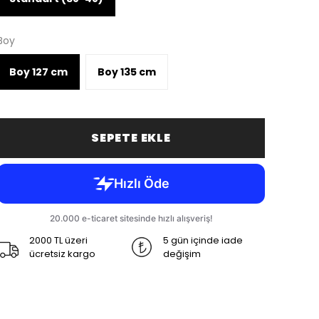
Boy
Boy 127 cm
Boy 135 cm
SEPETE EKLE
2000 TL üzeri
5 gün içinde iade
ücretsiz kargo
değişim