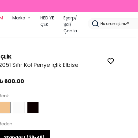
İM
Marka
HEDİYE
Eşarp/
ÇEKİ
Şal/
Çanta
İÇLİK
2051 Sıfır Kol Penye içlik Elbise
₺ 600.00
Renk
Beden
Standart (38-48)